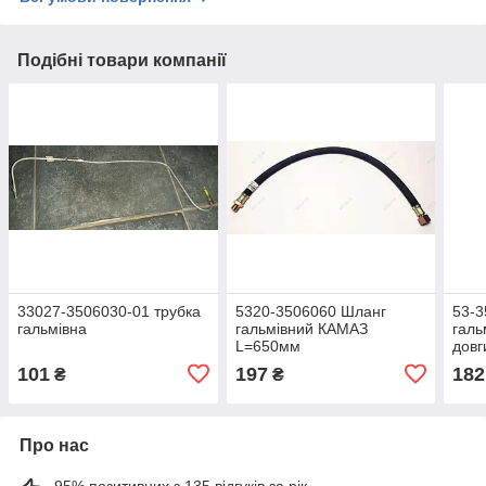
Подібні товари компанії
33027-3506030-01 трубка
5320-3506060 Шланг
53-3
гальмівна
гальмівний КАМАЗ
галь
L=650мм
довг
101
197
182
₴
₴
Про нас
95% позитивних з 135 відгуків за рік