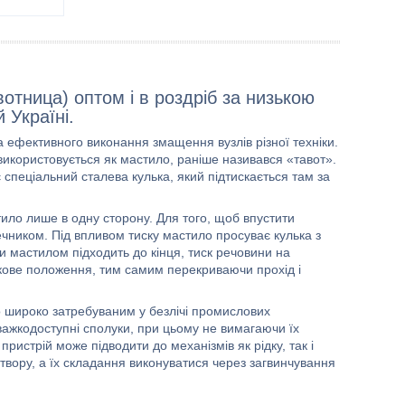
отница) оптом і в роздріб за низькою
й Україні.
ефективного виконання змащення вузлів різної техніки.
 використовується як мастило, раніше називався «тавот».
спеціальний сталева кулька, який підтискається там за
тило лише в одну сторону. Для того, щоб впустити
чником. Під впливом тиску мастило просуває кулька з
и мастилом підходить до кінця, тиск речовини на
ткове положення, тим самим перекриваючи прохід і
ло широко затребуваним у безлічі промислових
 важкодоступні сполуки, при цьому не вимагаючи їх
пристрій може підводити до механізмів як рідку, так і
твору, а їх складання виконуватися через загвинчування