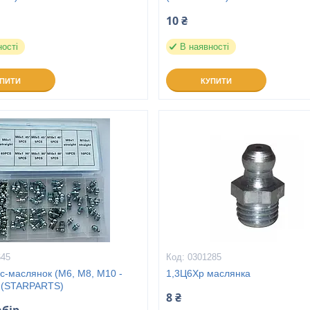
10 ₴
ності
В наявності
УПИТИ
КУПИТИ
645
0301285
с-маслянок (М6, М8, М10 -
1,3Ц6Хр маслянка
) (STARPARTS)
8 ₴