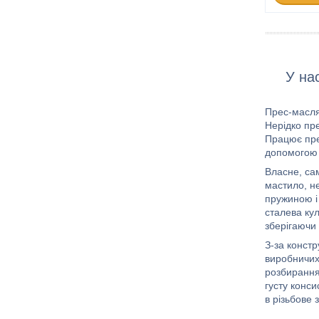
У на
Прес-масля
Нерідко пр
Працює прес
допомогою
Власне, са
мастило, н
пружиною і 
сталева ку
зберігаючи 
З-за конст
виробничих 
розбирання,
густу конс
в різьбове 