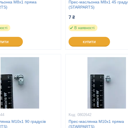
льонка М8х1 пряма
Прес-масльонка М8х1 45 граду
RTS)
(STARPARTS)
7 ₴
ності
В наявності
УПИТИ
КУПИТИ
644
0802642
лянка М10х1 90 градусів
Прес-маслянка М10х1 пряма
RTS)
(STARPARTS)