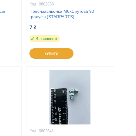
0802638
сів
Прес-масльонка М6х1 кутова 90
градусів (STARPARTS)
7 ₴
В наявності
КУПИТИ
0802641