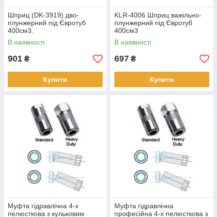
Шприц (DK-3919) дво-
KLR-4006 Шприц важільно-
плунжерний під Євротуб
плунжерний під Євротуб
400см3.
400см3
В наявності
В наявності
901
697
₴
₴
Купити
Купити
Муфта гідравлічна 4-х
Муфта гідравлічна
пелюсткова з кульковим
професійна 4-х пелюсткова з