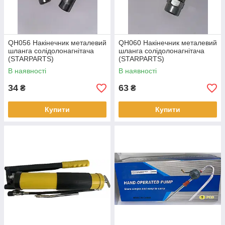
QH056 Накінечник металевий
QH060 Накінечник металевий
шланга солідолонагнітача
шланга солідолонагнітача
(STARPARTS)
(STARPARTS)
В наявності
В наявності
34
63
₴
₴
Купити
Купити