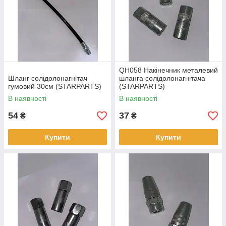
QH058 Накінечник металевий
Шланг солідолонагнітач
шланга солідолонагнітача
гумовий 30см (STARPARTS)
(STARPARTS)
В наявності
В наявності
54
37
₴
₴
Купити
Купити