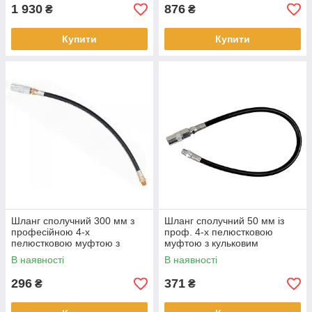
1 930
876
₴
₴
Купити
Купити
Шланг сполучний 300 мм з
Шланг сполучний 50 мм із
професійною 4-х
проф. 4-х пелюстковою
пелюстковою муфтою з
муфтою з кульковим
кульковим затвором,
затвором, різьблення М10х1,
В наявності
В наявності
різьблення М10х1, 240 бар
240 бар
296
371
₴
₴