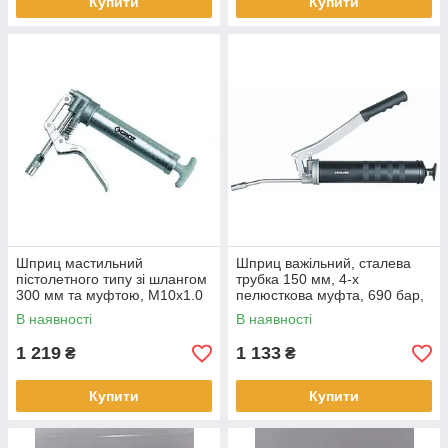
Купити
Купити
Шприц мастильний
Шприц важільний, сталева
пістолетного типу зі шлангом
трубка 150 мм, 4-х
300 мм та муфтою, M10х1.0
пелюсткова муфта, 690 бар,
500 куб.см, 1 г/прокачування
В наявності
В наявності
1 219
1 133
₴
₴
Купити
Купити