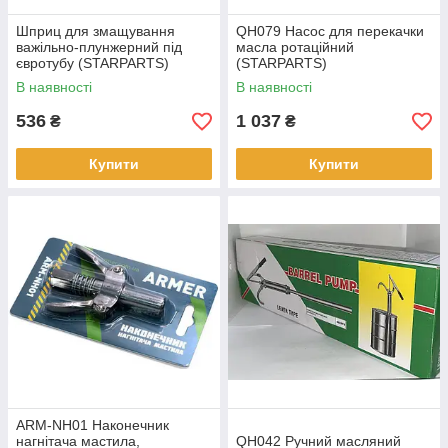
Шприц для змащування
QH079 Насос для перекачки
важільно-плунжерний під
масла ротаційний
євротубу (STARPARTS)
(STARPARTS)
В наявності
В наявності
536
1 037
₴
₴
Купити
Купити
ARM-NH01 Наконечник
нагнітача мастила,
QH042 Ручний масляний