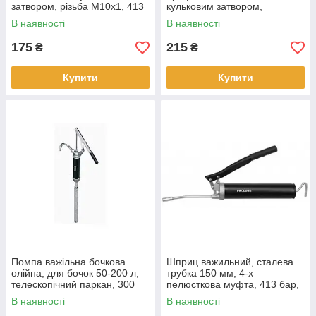
затвором, різьба М10х1, 413
кульковим затвором,
бар
різьблення М10х1, 690 бар
В наявності
В наявності
175
215
₴
₴
Купити
Купити
Помпа важільна бочкова
Шприц важильний, сталева
олійна, для бочок 50-200 л,
трубка 150 мм, 4-х
телескопічний паркан, 300
пелюсткова муфта, 413 бар,
мл/хід
500 куб.см, 1 г/прокачування
В наявності
В наявності