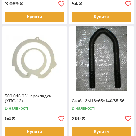
3 069
54
₴
₴
Купити
Купити
509.046.031 прокладка
(УПС-12)
Скоба 3М16х65х140/35.56
В наявності
В наявності
54
200
₴
₴
Купити
Купити