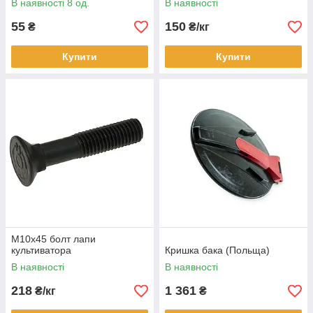
В наявності 8 од.
В наявності
55
150
₴
₴/кг
Купити
Купити
М10х45 болт лапи
культиватора
Кришка бака (Польща)
В наявності
В наявності
218
1 361
₴/кг
₴