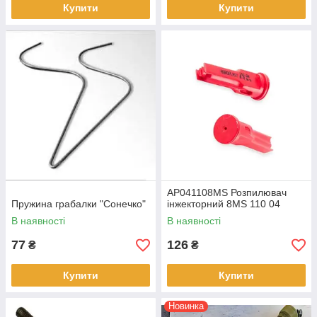
Купити
Купити
AP041108MS Розпилювач
Пружина грабалки "Сонечко"
інжекторний 8MS 110 04
В наявності
В наявності
77
126
₴
₴
Купити
Купити
Новинка