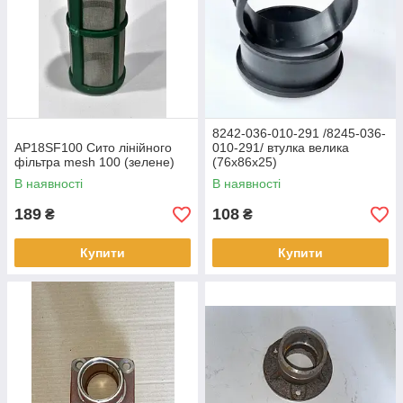
8242-036-010-291 /8245-036-
AP18SF100 Сито лінійного
010-291/ втулка велика
фільтра mesh 100 (зелене)
(76х86х25)
В наявності
В наявності
189
108
₴
₴
Купити
Купити