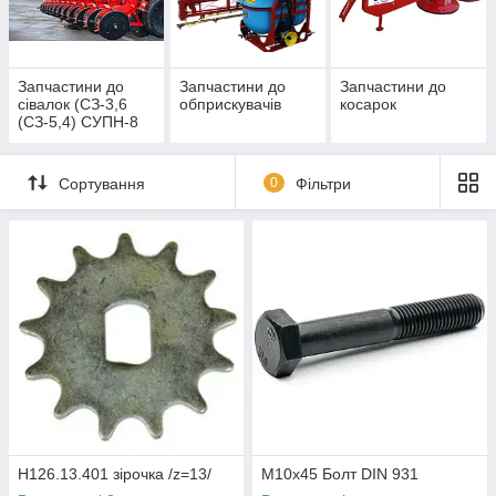
та двері кожного з наших філій.
Запчастини до
Запчастини до
Запчастини до
сівалок (СЗ-3,6
обприскувачів
косарок
(СЗ-5,4) СУПН-8
УПС8)
Сортування
0
Фільтри
Н126.13.401 зірочка /z=13/
М10х45 Болт DIN 931