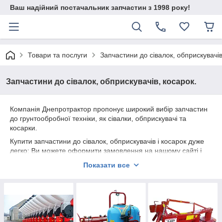
Ваш надійний постачальник запчастин з 1998 року!
Товари та послуги
Запчастини до сівалок, обприскувачів
Запчастини до сівалок, обприскувачів, косарок.
Компанія Днепротрактор пропонує широкий вибір запчастин
до грунтообробної техніки, як сівалки, обприскувачі та
косарки.
Купити запчастини до сівалок, обприскувачів і косарок дуже
легко: Ви можете оформити замовлення на нашому сайті і
наш менеджер зв'яжеться з Вами для підтвердження в
Показати все
найкоротші терміни. І на протязі 1-2 днів Ви отримаєте Ваше
замовлення.
Або зателефонувавши за телефонами: 0562-31-60-60, 068-6-
31-60-60, 096-873-70-03. Або скористатися формою
зворотнього зв'язку: https://detal-online.com.ua/contacts
Також для Вас завжди відкриті двері нашого головного складу