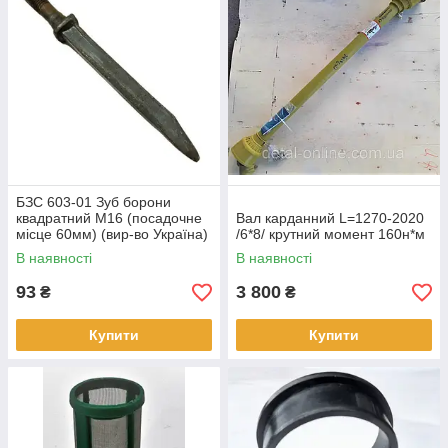
БЗС 603-01 Зуб борони
квадратний М16 (посадочне
Вал карданний L=1270-2020
місце 60мм) (вир-во Україна)
/6*8/ крутний момент 160н*м
В наявності
В наявності
93
3 800
₴
₴
Купити
Купити