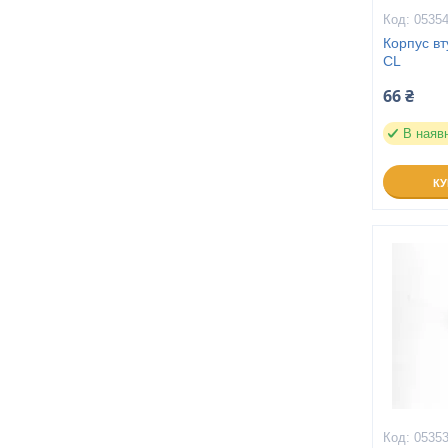
0535
Корпус вт
CL
66 ₴
В наяв
К
0535