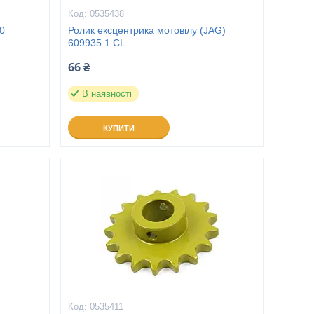
0535438
0
Ролик ексцентрика мотовілу (JAG)
609935.1 CL
66 ₴
В наявності
КУПИТИ
0535411