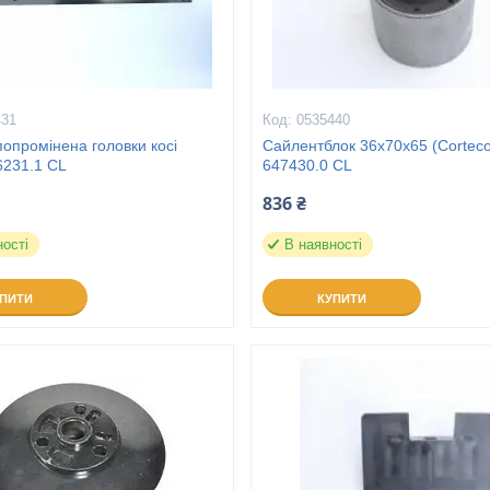
431
0535440
опромінена головки косі
Сайлентблок 36x70x65 (Corteco
6231.1 CL
647430.0 CL
836 ₴
ності
В наявності
УПИТИ
КУПИТИ