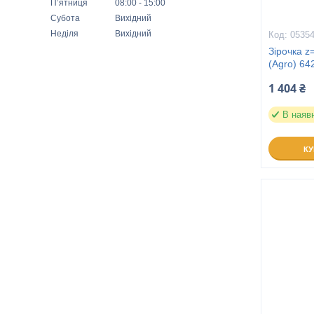
Пʼятниця
08:00
15:00
Субота
Вихідний
Неділя
Вихідний
0535
Зірочка z
(Agro) 64
1 404 ₴
В наяв
К