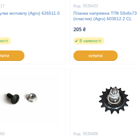
417
0535433
улки мотовілу (Agro) 626511.0
Планка напрямна ТПК 59х8х73
(пластик) (Agro) 603612.2 CL
205 ₴
ності
В наявності
УПИТИ
КУПИТИ
393
0535408