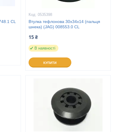
0535398
748.1 CL
Втулка тефлонова 30х34х14 (пальця
шнека) (JAG) 008553.0 CL
15 ₴
В наявності
КУПИТИ