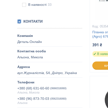
В наявності
33
КОНТАКТИ
0535
Планка оп
(Agro) 67
Деталь-Онлайн
391 ₴
В наяв
Альона, Микола
К
вул.Журналістів, 5А, Дніпро, Україна
+380 (68) 631-60-60
0666316060
Альона, Микола
+380 (96) 873-70-03
0562316060
Альона