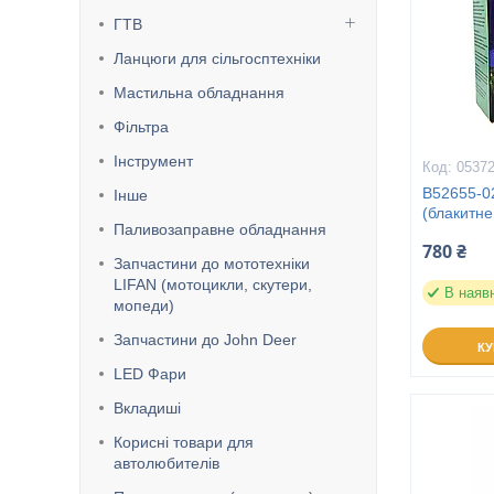
ГТВ
Ланцюги для сільгосптехніки
Мастильна обладнання
Фільтра
Інструмент
0537
B52655-0
Інше
(блакитне
Паливозаправне обладнання
780 ₴
Запчастини до мототехніки
LIFAN (мотоцикли, скутери,
В наяв
мопеди)
Запчастини до John Deer
К
LED Фари
Вкладиші
Корисні товари для
автолюбителів