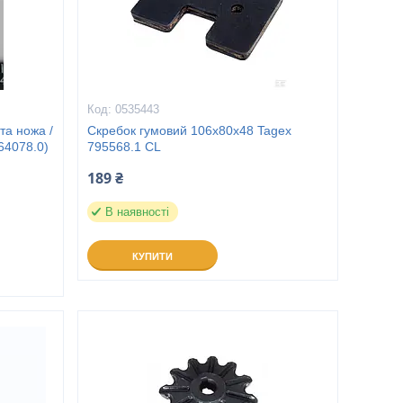
0535443
та ножа /
Скребок гумовий 106x80x48 Tagex
64078.0)
795568.1 CL
189 ₴
В наявності
КУПИТИ