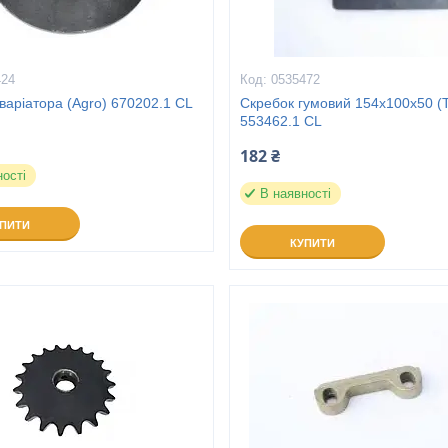
424
0535472
варіатора (Agro) 670202.1 CL
Скребок гумовий 154х100х50 (
553462.1 CL
182 ₴
ності
В наявності
УПИТИ
КУПИТИ