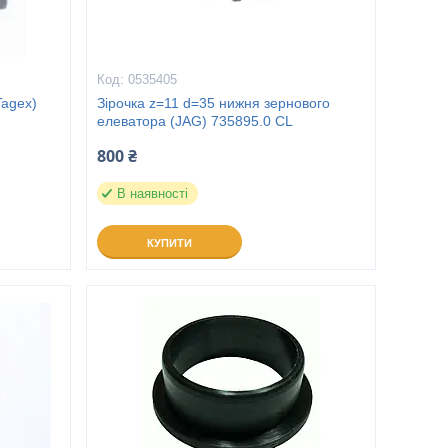
0535405
Tagex)
Зірочка z=11 d=35 нижня зернового
елеватора (JAG) 735895.0 CL
800 ₴
В наявності
КУПИТИ