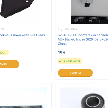
378
0531379
сегмент ножа жування Claas
626407/8.0P болт+гайка сегмен
М6х16мм/, Італія (626407.0+62
Claas
10 ₴
ності
В наявності
УПИТИ
КУПИТИ