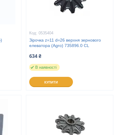
0535404
)
Зірочка z=11 d=26 верхня зернового
елеватора (Agro) 735896.0 CL
634 ₴
В наявності
КУПИТИ