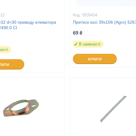
412
0535434
=32 d=30 приводу елеватора
Притиск косі 39х106 (Agro) 626
2490.0 Cl
69 ₴
В наявності
ності
КУПИТИ
УПИТИ