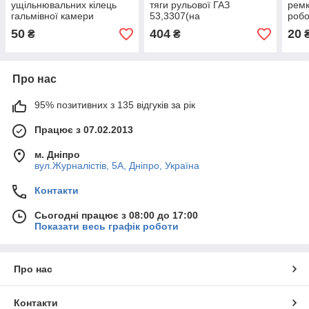
ущільнювальних кілець
тяги рульової ГАЗ
ремк
гальмівної камери
53,3307(на
робо
2пальца,повний)ПРЕМІУМ
50
404
20
₴
₴
Дорожна Карта
Про нас
95% позитивних з 135 відгуків за рік
Працює з 07.02.2013
м. Дніпро
вул.Журналістів, 5А, Дніпро, Україна
Контакти
Сьогодні працює з 08:00 до 17:00
Показати весь графік роботи
Про нас
Контакти