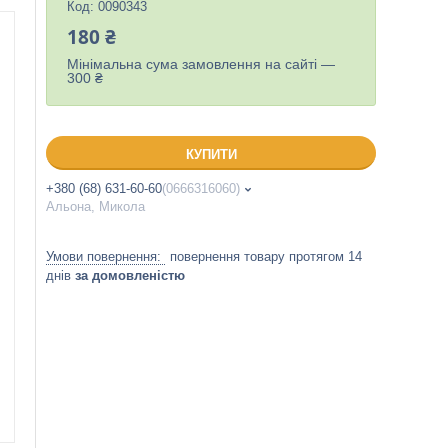
Код:
0090343
180 ₴
Мінімальна сума замовлення на сайті —
300 ₴
КУПИТИ
+380 (68) 631-60-60
0666316060
Альона, Микола
повернення товару протягом 14
днів
за домовленістю