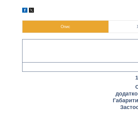
Опис
додатко
Габарити
Застос