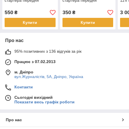
стартера передня
стартера передня
12V 
550
350
3 0
₴
₴
Купити
Купити
Про нас
95% позитивних з 136 відгуків за рік
Працює з 07.02.2013
м. Дніпро
вул.Журналістів, 5А, Дніпро, Україна
Контакти
Сьогодні вихідний
Показати весь графік роботи
Про нас