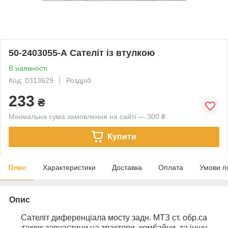
50-2403055-А Сателіт із втулкою
В наявності
Код: 0313629
Роздріб
233
₴
Мінімальна сума замовлення на сайті — 300 ₴
Купити
Опис
Характеристики
Доставка
Оплата
Умови п
Опис
Сателіт диференціала мосту задн. МТЗ ст. обр.са
також запчастини на трактори, комбайни, та іншу