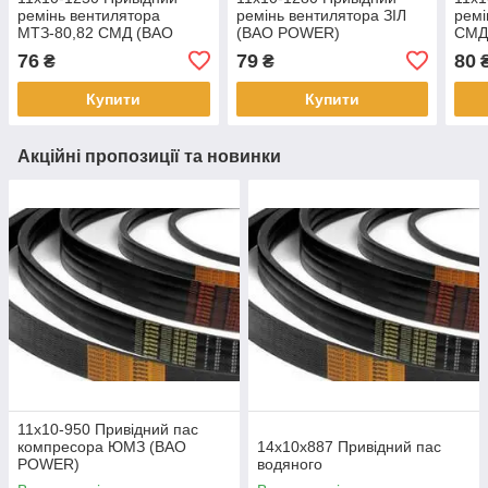
ремінь вентилятора
ремінь вентилятора ЗІЛ
ремі
МТЗ-80,82 СМД (BAO
(BAO POWER)
СМД
POWER)
76
79
80
₴
₴
Купити
Купити
Акційні пропозиції та новинки
11х10-950 Привідний пас
компресора ЮМЗ (BAO
14х10х887 Привідний пас
POWER)
водяного