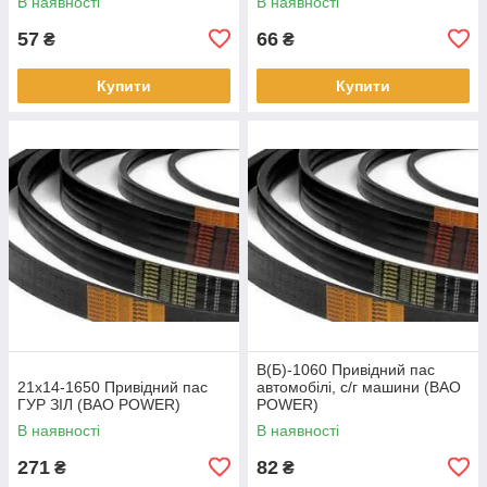
В наявності
В наявності
57
66
₴
₴
Купити
Купити
В(Б)-1060 Привідний пас
21х14-1650 Привідний пас
автомобілі, с/г машини (BAO
ГУР ЗІЛ (BAO POWER)
POWER)
В наявності
В наявності
271
82
₴
₴