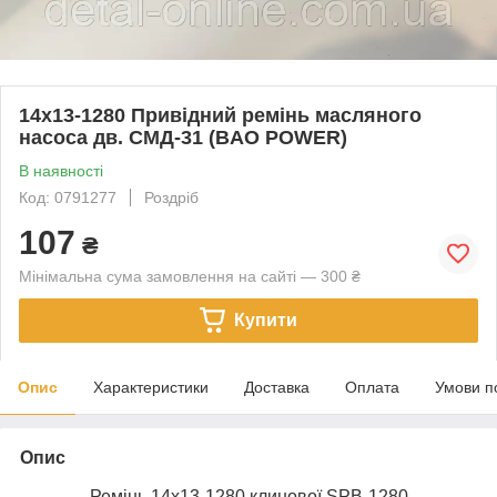
14х13-1280 Привідний ремінь масляного
насоса дв. СМД-31 (BAO POWER)
В наявності
Код: 0791277
Роздріб
107
₴
Мінімальна сума замовлення на сайті — 300 ₴
Купити
Опис
Характеристики
Доставка
Оплата
Умови п
Опис
Ремінь 14х13-1280 клинової SPB-1280