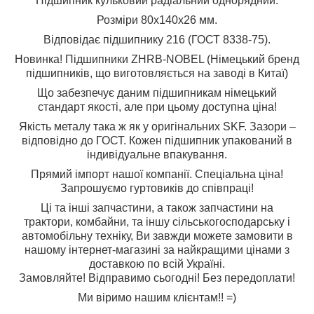
Підшипник кульковий радіальний однорядний.
Розміри 80x140x26 мм.
Відповідає підшипнику 216 (ГОСТ 8338-75).
Новинка! Підшипники ZHRB-NOBEL (Німецький бренд
підшипників, що виготовляється на заводі в Китаї)
Що забезпечує даним підшипникам німецький
стандарт якості, але при цьому доступна ціна!
Якість металу така ж як у оригінальних SKF. Зазори –
відповідно до ГОСТ. Кожен підшипник упакований в
індивідуальне впакування.
Прямий імпорт нашої компанії. Спеціальна ціна!
Запрошуємо гуртовиків до співпраці!
Ці та інші запчастини, а також запчастини на
трактори, комбайни, та іншу сільськогосподарську і
автомобільну техніку, Ви завжди можете замовити в
нашому інтернет-магазині за найкращими цінами з
доставкою по всій Україні.
Замовляйте! Відправимо сьогодні! Без передоплати!
Ми віримо нашим клієнтам!! =)