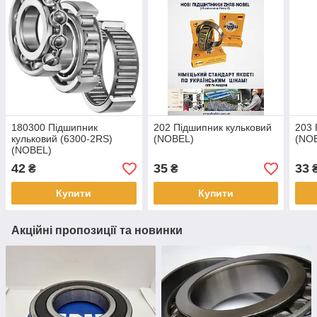
180300 Підшипник
202 Підшипник кульковий
203 
кульковий (6300-2RS)
(NOBEL)
(NO
(NOBEL)
42
35
33
₴
₴
Купити
Купити
Акційні пропозиції та новинки