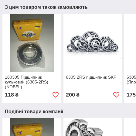
З цим товаром також замовляють
180305 Підшипник
6305 2RS підшипник SKF
6305
кульковий (6305-2RS)
(Япо
(NOBEL)
118
200
175
₴
₴
Подібні товари компанії