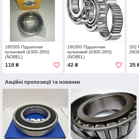
180305 Підшипник
180300 Підшипник
202 
кульковий (6305-2RS)
кульковий (6300-2RS)
(NO
(NOBEL)
(NOBEL)
118
42
35
₴
₴
Акційні пропозиції та новинки