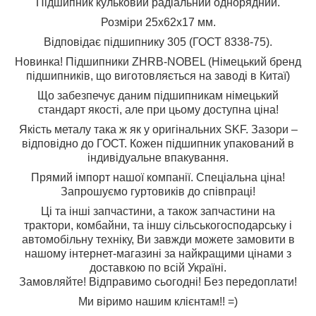
Підшипник кульковий радіальний однорядний.
Розміри 25x62x17 мм.
Відповідає підшипнику 305 (ГОСТ 8338-75).
Новинка! Підшипники ZHRB-NOBEL (Німецький бренд
підшипників, що виготовляється на заводі в Китаї)
Що забезпечує даним підшипникам німецький
стандарт якості, але при цьому доступна ціна!
Якість металу така ж як у оригінальних SKF. Зазори –
відповідно до ГОСТ. Кожен підшипник упакований в
індивідуальне впакування.
Прямий імпорт нашої компанії. Спеціальна ціна!
Запрошуємо гуртовиків до співпраці!
Ці та інші запчастини, а також запчастини на
трактори, комбайни, та іншу сільськогосподарську і
автомобільну техніку, Ви завжди можете замовити в
нашому інтернет-магазині за найкращими цінами з
доставкою по всій Україні.
Замовляйте! Відправимо сьогодні! Без передоплати!
Ми віримо нашим клієнтам!! =)