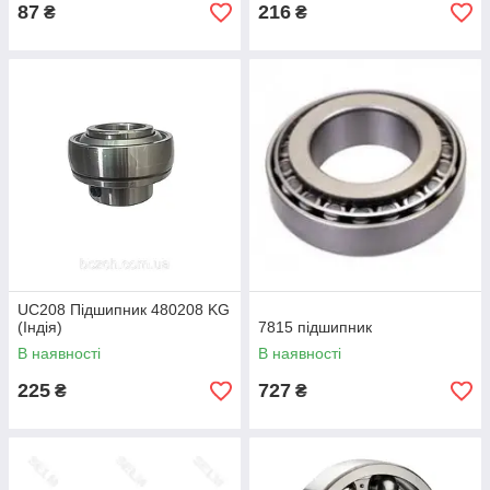
87
216
₴
₴
UC208 Підшипник 480208 KG
(Індія)
7815 підшипник
В наявності
В наявності
225
727
₴
₴