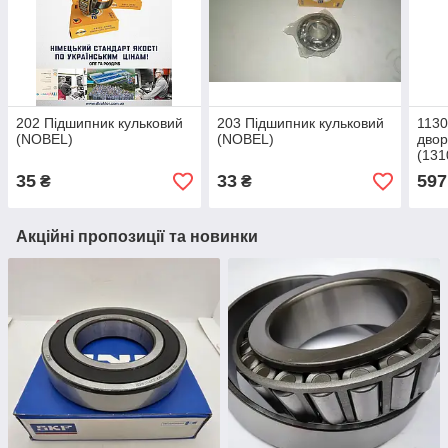
202 Підшипник кульковий
203 Підшипник кульковий
1130
(NOBEL)
(NOBEL)
двор
(13
35
33
597
₴
₴
Акційні пропозиції та новинки