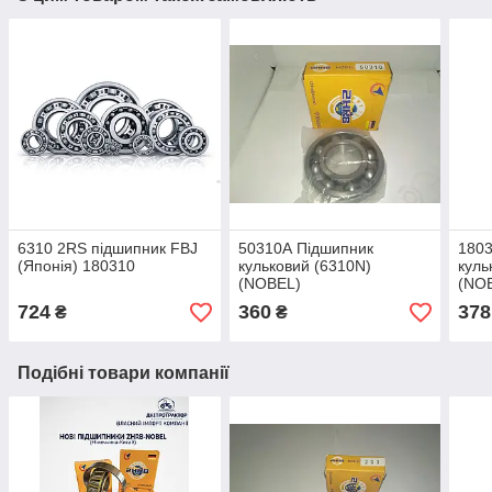
6310 2RS підшипник FBJ
50310А Підшипник
180
(Японія) 180310
кульковий (6310N)
куль
(NOBEL)
(NO
724
360
378
₴
₴
Подібні товари компанії