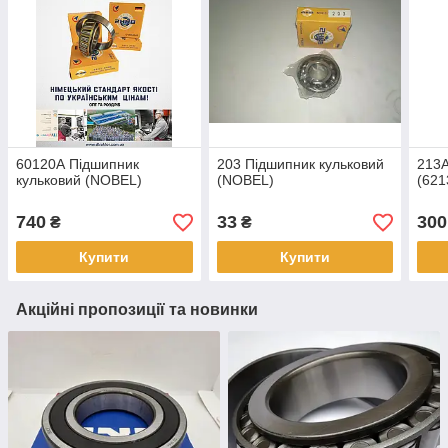
60120А Підшипник
203 Підшипник кульковий
213А
кульковий (NOBEL)
(NOBEL)
(621
740
33
300
₴
₴
Купити
Купити
Акційні пропозиції та новинки