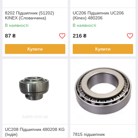
8202 Підшипник (51202)
UC206 Підшипник UC206
KINEX (Словаччина)
(Kinex) 480206
В наявності
В наявності
87
216
₴
₴
Купити
Купити
UC208 Підшипник 480208 KG
(Індія)
7815 підшипник