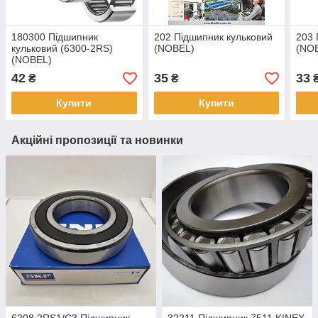
180300 Підшипник
202 Підшипник кульковий
203 
кульковий (6300-2RS)
(NOBEL)
(NO
(NOBEL)
42
35
33
₴
₴
Купити
Купити
Акційні пропозиції та новинки