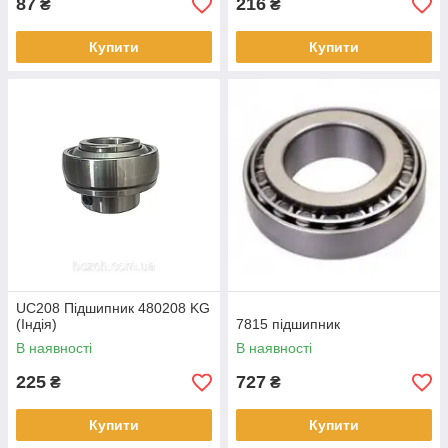
87
216
₴
₴
Купити
Купити
UC208 Підшипник 480208 KG
(Індія)
7815 підшипник
В наявності
В наявності
225
727
₴
₴
Купити
Купити