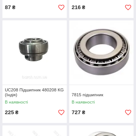
87
216
₴
₴
UC208 Підшипник 480208 KG
(Індія)
7815 підшипник
В наявності
В наявності
225
727
₴
₴