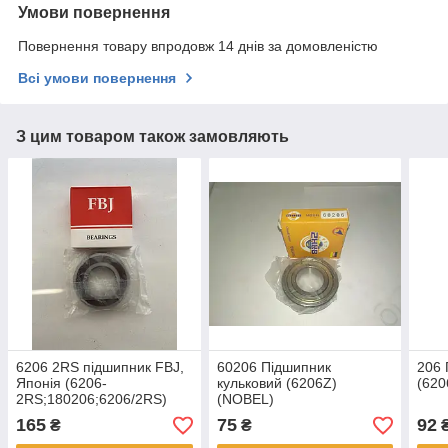
Умови повернення
Повернення товару впродовж 14 днів за домовленістю
Всі умови повернення
З цим товаром також замовляють
6206 2RS підшипник FBJ,
60206 Підшипник
206 
Японія (6206-
кульковий (6206Z)
(620
2RS;180206;6206/2RS)
(NOBEL)
165
75
92
₴
₴