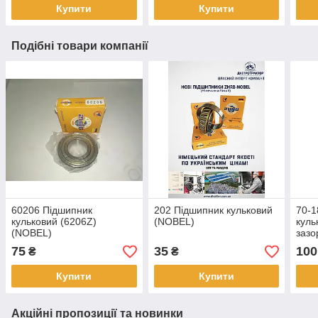
Купити
Купити
Подібні товари компанії
60206 Підшипник
202 Підшипник кульковий
70-1
кульковий (6206Z)
(NOBEL)
куль
(NOBEL)
зазо
(NO
75
35
100
₴
₴
Купити
Купити
Акційні пропозиції та новинки