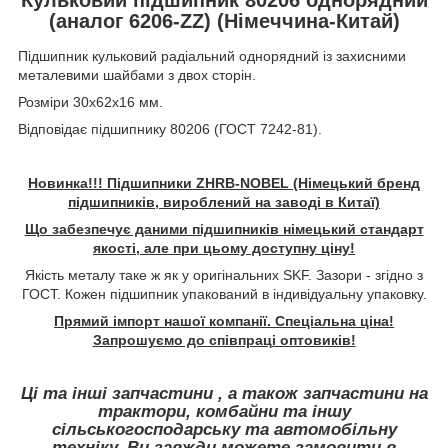
(аналог 6206-ZZ) (Німеччина-Китай)
Підшипник кульковий радіальний однорядний із захисними
металевими шайбами з двох сторін.
Розміри 30x62x16 мм.
Відповідає підшипнику 80206 (ГОСТ 7242-81).
Новинка!!! Підшипники ZHRB-NOBEL (Німецький бренд
підшипників, вироблений на заводі в Китаї)
Що забезпечує даними підшипників німецький стандарт
якості, але при цьому доступну ціну!
Якість металу таке ж як у оригінальних SKF. Зазори - згідно з
ГОСТ. Кожен підшипник упакований в індивідуальну упаковку.
Прямий імпорт нашої компанії. Спеціальна ціна!
Запрошуємо до співпраці оптовиків!
Ці та інші запчастини , а також запчастини на
трактори, комбайни та іншу
сільськогосподарську та автомобільну
техніку, Ви завжди можете замовити в