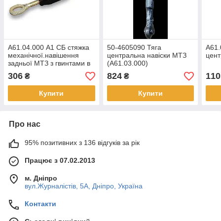
А61.04.000 А1 СБ стяжка
50-4605090 Тяга
А61.
механічної.навішення
центральна навіски МТЗ
цен
задньої МТЗ з гвинтами в
(А61.03.000)
зборі.(80-4605080)
(STARPARTS)
306
824
110
₴
₴
(виробництво м.Ромни)
Купити
Купити
Про нас
95% позитивних з 136 відгуків за рік
Працює з 07.02.2013
м. Дніпро
вул.Журналістів, 5А, Дніпро, Україна
Контакти