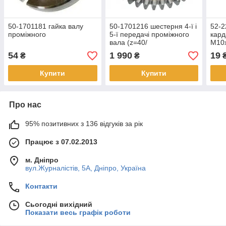
50-1701181 гайка валу
50-1701216 шестерня 4-ї і
52-2
проміжного
5-ї передачі проміжного
кард
вала (z=40/
М10
54
1 990
19
₴
₴
Купити
Купити
Про нас
95% позитивних з 136 відгуків за рік
Працює з 07.02.2013
м. Дніпро
вул.Журналістів, 5А, Дніпро, Україна
Контакти
Сьогодні вихідний
Показати весь графік роботи