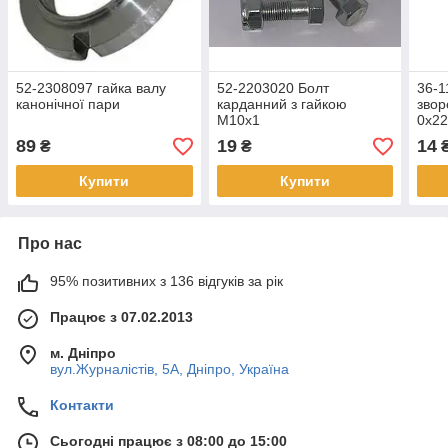
52-2308097 гайка валу
52-2203020 Болт
36-1
канонічної пари
карданний з гайкою
звор
М10х1
0х2
89
19
14
₴
₴
Купити
Купити
Про нас
95% позитивних з 136 відгуків за рік
Працює з 07.02.2013
м. Дніпро
вул.Журналістів, 5А, Дніпро, Україна
Контакти
Сьогодні працює з 08:00 до 15:00