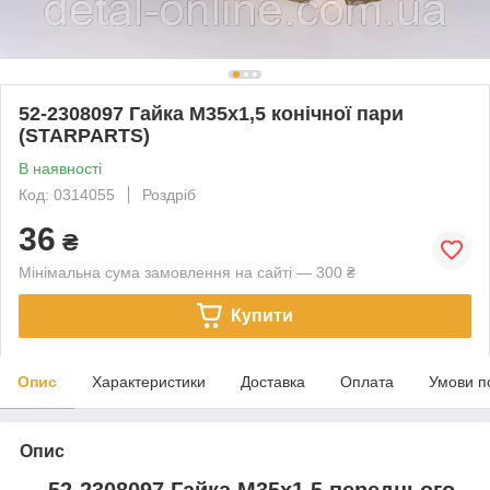
52-2308097 Гайка М35х1,5 конічної пари
(STARPARTS)
В наявності
Код: 0314055
Роздріб
36
₴
Мінімальна сума замовлення на сайті — 300 ₴
Купити
Опис
Характеристики
Доставка
Оплата
Умови п
Опис
52-2308097 Гайка М35х1,5 переднього