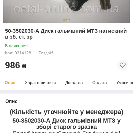
50-3502030-А Диск гальмівний МТЗ натискний
в зб. ст. зр
В наявності
Код: 0314128
Роздріб
986
₴
Опис
Характеристики
Доставка
Оплата
Умови п
Опис
(Кількість уточнюйте у менеджера)
50-3502030-А Диск гальмівний МТЗ у
зборі старого зразка