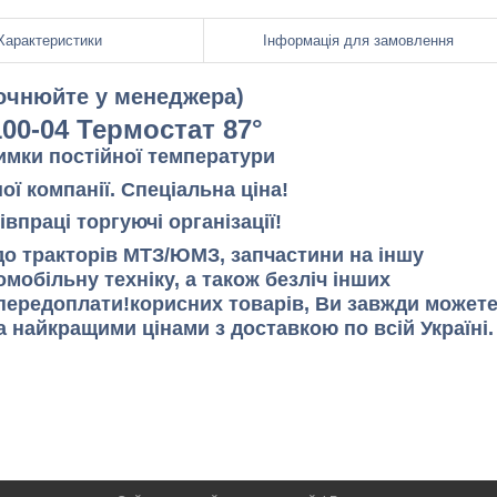
Характеристики
Інформація для замовлення
точнюйте у менеджера)
00-04 Термостат 87°
имки постійної температури
ї компанії. Спеціальна ціна!
впраці торгуючі організації!
о тракторів МТЗ/ЮМЗ, запчастини на іншу
мобільну техніку, а також безліч інших
передоплати!корисних товарів, Ви завжди может
а найкращими цінами з доставкою по всій Україні.