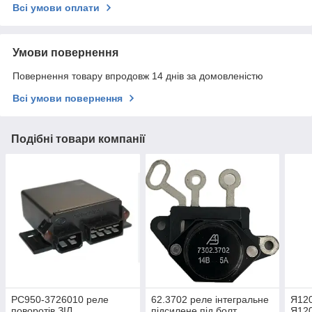
Всі умови оплати
Умови повернення
Повернення товару впродовж 14 днів за домовленістю
Всі умови повернення
Подібні товари компанії
РС950-3726010 реле
62.3702 реле інтегральне
Я120
поворотів ЗІЛ
підсилене під болт
Я12