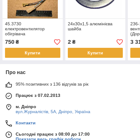
45.3730
24х30х1,5 алюмінієва
236-
електровентилятор
шайба
вент
обігрівача
(Дор
750
2
3 3
₴
₴
Купити
Купити
Про нас
95% позитивних з 136 відгуків за рік
Працює з 07.02.2013
м. Дніпро
вул.Журналістів, 5А, Дніпро, Україна
Контакти
Сьогодні працює з 08:00 до 17:00
Показати весь графік роботи