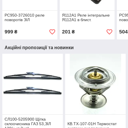
РС950-3726010 реле
Я112А1 Реле інтегральне
РС9
поворотів ЗІЛ
Я112А1 в блист.
пово
999
201
504
₴
₴
Акційні пропозиції та новинки
СЛ100-5205900 Щітка
склоочисника ГАЗ 53,ЗІЛ
КВ.ТХ-107-01Н Термостат