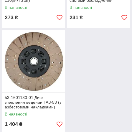
130(к-кт 2шт)
системи охолодження
В наявності
В наявності
273
231
₴
₴
53-1601130-01 Диск
зчеплення ведений ГАЗ-53 (з
азбестовими накладками)
(STARPARTS)
В наявності
1 404
₴