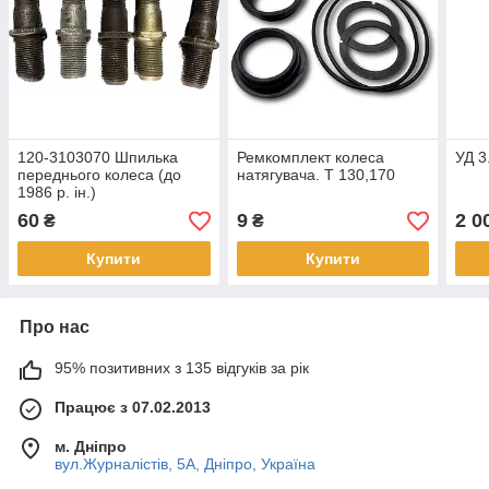
120-3103070 Шпилька
Ремкомплект колеса
УД 3
переднього колеса (до
натягувача. Т 130,170
1986 р. ін.)
60
9
2 0
₴
₴
Купити
Купити
Про нас
95% позитивних з 135 відгуків за рік
Працює з 07.02.2013
м. Дніпро
вул.Журналістів, 5А, Дніпро, Україна