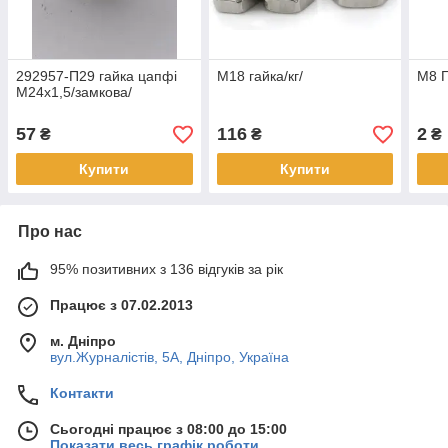
292957-П29 гайка цапфі
М18 гайка/кг/
М8 Г
М24х1,5/замкова/
57
116
2
₴
₴
₴
Купити
Купити
Про нас
95% позитивних з 136 відгуків за рік
Працює з 07.02.2013
м. Дніпро
вул.Журналістів, 5А, Дніпро, Україна
Контакти
Сьогодні працює з 08:00 до 15:00
Показати весь графік роботи