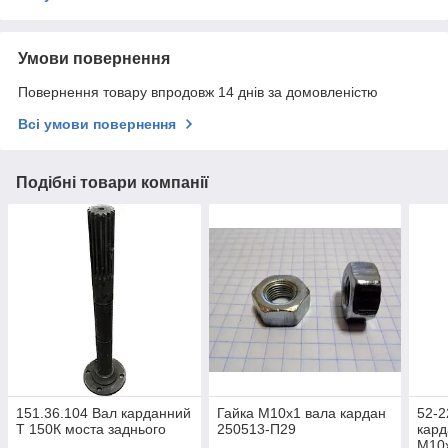
Умови повернення
Повернення товару впродовж 14 днів за домовленістю
Всі умови повернення
Подібні товари компанії
151.36.104 Вал карданний
Гайка М10х1 вала кардан
52-2
Т 150К моста заднього
250513-П29
кард
М10