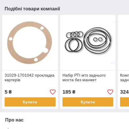
Подібні товари компанії
31029-1701042 прокладка
Набір РТІ мтз заднього
Комп
картерів
моста без манжет
задн
5
185
324
₴
₴
Купити
Купити
Про нас