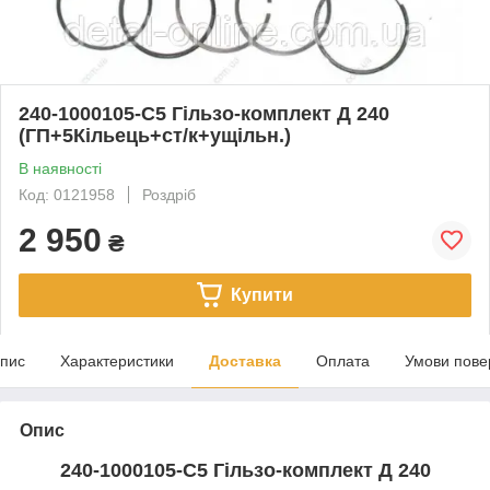
240-1000105-С5 Гільзо-комплект Д 240
(ГП+5Кільець+ст/к+ущільн.)
В наявності
Код: 0121958
Роздріб
2 950
₴
Купити
пис
Характеристики
Доставка
Оплата
Умови пове
Опис
240-1000105-С5 Гільзо-комплект Д 240