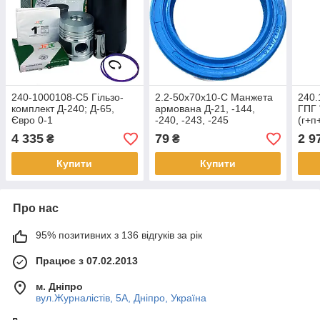
240-1000108-С5 Гільзо-
2.2-50х70х10-С Манжета
240.
комплект Д-240; Д-65,
армована Д-21, -144,
ГПГ
Євро 0-1
-240, -243, -245
(г+п
(ДП+Кільця(5к)+Палець+УК+стоп.к)
кан.
4 335
79
2 9
₴
₴
П/К
Купити
Купити
Про нас
95% позитивних з 136 відгуків за рік
Працює з 07.02.2013
м. Дніпро
вул.Журналістів, 5А, Дніпро, Україна