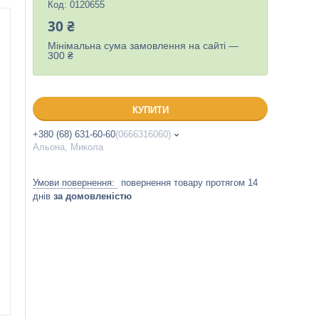
Код:
0120655
30 ₴
Мінімальна сума замовлення на сайті —
300 ₴
КУПИТИ
+380 (68) 631-60-60
0666316060
Альона, Микола
повернення товару протягом 14
днів
за домовленістю