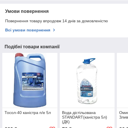
Умови повернення
Повернення товару впродовж 14 днів за домовленістю
Всі умови повернення
Подібні товари компанії
Тосол-40 каністра п/е 5л
Вода дістільована
Омив
STANDART(каністра 5л)
Злив
(ДК)