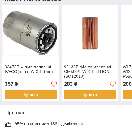
33472E Фільтр паливний
92133E фільтр масляний
WL71
IVECO(пр-во WIX-Filtron)
OM500/1 WIX-FILTRON
WIX-
(SO12013)
P550
WL71
357
283
200
₴
₴
Купити
Купити
Про нас
95% позитивних з 136 відгуків за рік