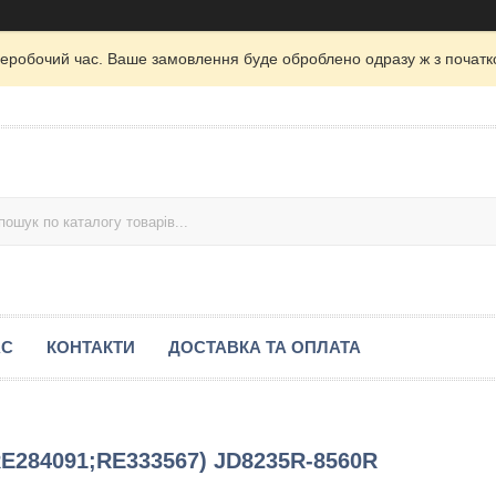
неробочий час. Ваше замовлення буде оброблено одразу ж з початк
АС
КОНТАКТИ
ДОСТАВКА ТА ОПЛАТА
(RE284091;RE333567) JD8235R-8560R