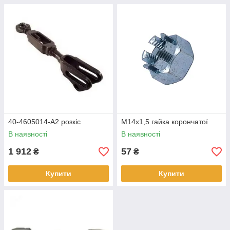
40-4605014-А2 розкіс
М14х1,5 гайка корончатої
В наявності
В наявності
1 912
57
₴
₴
Купити
Купити