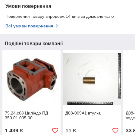
Умови повернення
Повернення товару впродовж 14 днів за домовленістю
Всі умови повернення
Подібні товари компанії
75.24.с08 Циліндр ПД
Д08-009А1 втулка
Д08-
350.01.005.00
веде
1 439
11
33
₴
₴