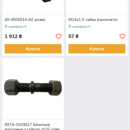
40-4605014-А2 розкіс
М14х1,5 гайка корончатої
В наявності
В наявності
1 912
57
₴
₴
Купити
Купити
887А-3103017 Шпилька
маточини з гайкою ф16 (ліве