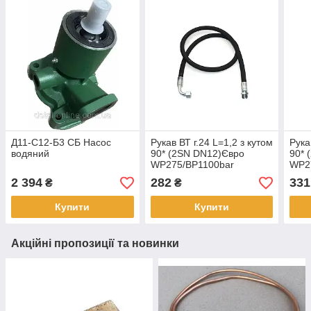
Д11-С12-Б3 СБ Насос
Рукав ВТ г.24 L=1,2 з кутом
Рука
водяний
90* (2SN DN12)Євро
90* 
WP275/BP1100bar
WP2
2 394
282
331
₴
₴
Купити
Купити
Акційні пропозиції та новинки