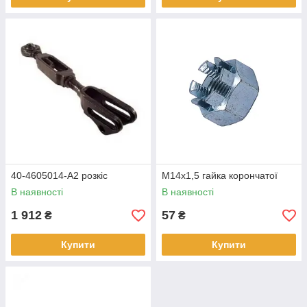
40-4605014-А2 розкіс
М14х1,5 гайка корончатої
В наявності
В наявності
1 912
57
₴
₴
Купити
Купити