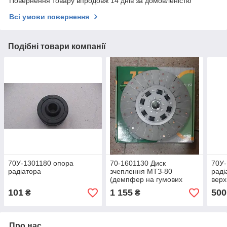
Повернення товару впродовж 14 днів за домовленістю
Всі умови повернення
Подібні товари компанії
70У-1301180 опора
70-1601130 Диск
70У-
радіатора
зчеплення МТЗ-80
раді
(демпфер на гумових
верх
пружинах з азбестовими
101
1 155
500
₴
₴
накладками)
Про нас