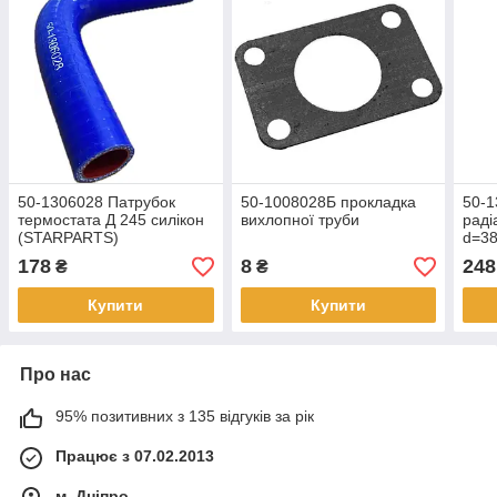
50-1306028 Патрубок
50-1008028Б прокладка
50-1
термостата Д 245 силікон
вихлопної труби
раді
(STARPARTS)
d=3
(сил
178
8
248
₴
₴
(ST
Купити
Купити
Про нас
95% позитивних з 135 відгуків за рік
Працює з 07.02.2013
м. Дніпро