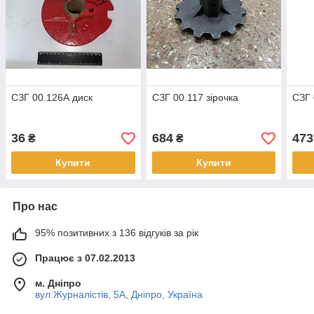
СЗГ 00.126А диск
СЗГ 00.117 зірочка
СЗГ 
36
684
473
₴
₴
Купити
Купити
Про нас
95% позитивних з 136 відгуків за рік
Працює з 07.02.2013
м. Дніпро
вул.Журналістів, 5А, Дніпро, Україна