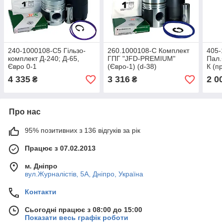
240-1000108-С5 Гільзо-
260.1000108-С Комплект
405-
комплект Д-240; Д-65,
ГПГ "JFD-PREMIUM"
Пал.
Євро 0-1
(Євро-1) (d-38)
К (п
(ДП+Кільця(5к)+Палець+УК+стоп.к)
(г+п+к+ст.к+дощ.к)
4 335
3 316
2 0
₴
₴
П/К
Про нас
95% позитивних з 136 відгуків за рік
Працює з 07.02.2013
м. Дніпро
вул.Журналістів, 5А, Дніпро, Україна
Контакти
Сьогодні працює з 08:00 до 15:00
Показати весь графік роботи