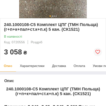
240.1000108-С5 Комплект ЦПГ (ТМН Польща)
(г+п+к+пал+ст.к+п.к) 5 кан. (СК1521)
В наявності
Код: 0720556
Роздріб
3 058
₴
Опис
Характеристики
Доставка
Оплата
Умови п
Опис
240.1000108-С5 Комплект ЦПГ (ТМН Польща)
(г+п+к+пал+ст.к+п.к) 5 кан. (СК1521)