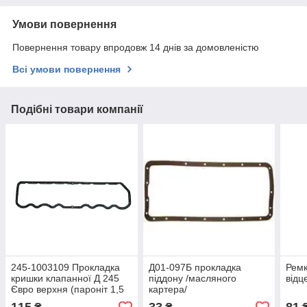
Умови повернення
Повернення товару впродовж 14 днів за домовленістю
Всі умови повернення
Подібні товари компанії
245-1003109 Прокладка
Д01-097Б прокладка
Ремк
кришки клапанної Д 245
піддону /масляного
відц
Євро верхня (пароніт 1,5
картера/
мм) (пр-во Україна)