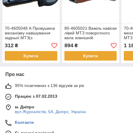
70-4605048 А Провушина
80-4605021 Важіль навіски
70-4
механізму навішування
лівий МТЗ поворотного
меха
задньої.МТЗ(з
вала зовнішній
МТЗ 
різьбленням)(пр-во
(STARPARTS)
312
894
1 1
₴
₴
Україна)
Купити
Купити
Про нас
95% позитивних з 136 відгуків за рік
Працює з 07.02.2013
м. Дніпро
вул.Журналістів, 5А, Дніпро, Україна
Контакти