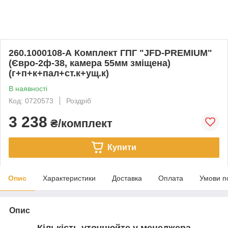
260.1000108-А Комплект ГПГ "JFD-PREMIUM"
(Євро-2ф-38, камера 55мм зміщена)
(г+п+к+пал+ст.к+ущ.к)
В наявності
Код: 0720573
Роздріб
3 238
₴/комплект
Купити
Опис
Характеристики
Доставка
Оплата
Умови п
Опис
Кількість уточнюйте у менеджера