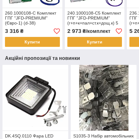
260.1000108-С Комплект
240.1000108-С5 Комплект
236.
ГПГ "JFD-PREMIUM"
ГПГ "JFD-PREMIUM"
ГПГ
(Євро-1) (d-38)
(г+п+к+пал+ст.к+дощ.к) 5
(г+п
(г+п+к+ст.к+дощ.к)
кан.
3 316
2 973
5 2
₴
₴/комплект
Купити
Купити
Акційні пропозиції та новинки
DK.4SQ.0110 Фара LED
S1035-3 Набір автомобільних