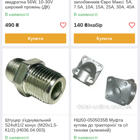
квадратна 56W, 10-30V
запобіжників Євро Максі: 5А,
широкий промінь (ДК)
7.5А, 10А, 15А, 25А, 30А, 40А
(100 шт)
В наявності
В наявності
490
140
₴
₴/набір
Купити
Купити
Штуцер з'єднувальний
НШ50-0505035В Муфта
S24хК1/2 конус (М20x1,5-
кутова до тракторної та с/г
К1/2) (Н036.04.003)
техніки (алюміній)
(STARPARTS)
(STARPARTS)
В наявності
В наявності