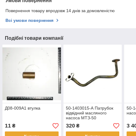
Умови повернення
Повернення товару впродовж 14 днів за домовленістю
Всі умови повернення
Подібні товари компанії
Д08-009А1 втулка
50-1403015-А Патрубок
50-1
відвідний масляного
насо
насоса МТЗ-50
(STARPARTS)
11
320
3 4
₴
₴