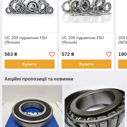
UC 209 підшипник FBJ
UC 209 підшипник FBJ
209 
(Японія)
(Японія)
(NO
563
572
190
₴
₴
Купити
Купити
Акційні пропозиції та новинки