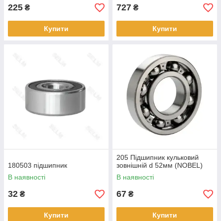
225
727
₴
₴
Купити
Купити
205 Підшипник кульковий
180503 підшипник
зовнішній d 52мм (NOBEL)
В наявності
В наявності
32
67
₴
₴
Купити
Купити