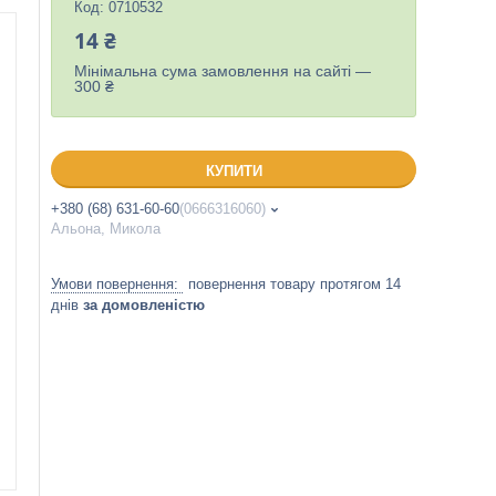
Код:
0710532
14 ₴
Мінімальна сума замовлення на сайті —
300 ₴
КУПИТИ
+380 (68) 631-60-60
0666316060
Альона, Микола
повернення товару протягом 14
днів
за домовленістю