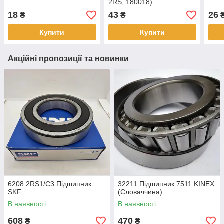
2RS; 180018)
18
43
26
₴
₴
Купити
Купити
Акційні пропозиції та новинки
6208 2RS1/С3 Підшипник
32211 Підшипник 7511 KINEX
SKF
(Словаччина)
В наявності
В наявності
608
470
₴
₴