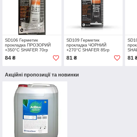
SD106 Герметик
SD109 Герметик
SD1
прокладка ПРОЗОРИЙ
прокладка ЧОРНИЙ
прок
+350°C SHAFER 70гр
+270°C SHAFER 85гр
SHA
високотемпературний
високотемпературний
висо
84
81
81
₴
₴
силіконовий TRANSPAREN
силіконовий Black (12)
силі
(12)
Акційні пропозиції та новинки