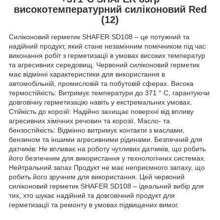
високотемпературний силіконовий Red
(12)
Силіконовий герметик SHAFER SD108 – це потужний та
надійний продукт, який стане незамінним помічником під час
виконання робіт з герметизації в умовах високих температур
та агресивних середовищ. Червоний силіконовий герметик
має відмінні характеристики для використання в
автомобільній, промисловій та побутовій сферах. Висока
термостійкість: Витримує температури до 371 ° C, гарантуючи
довговічну герметизацію навіть у екстремальних умовах.
Стійкість до корозії: Надійно захищає поверхні від впливу
агресивних хімічних речовин та корозії. Масло- та
бензостійкість: Відмінно витримує контакти з маслами,
бензином та іншими агресивними рідинами. Безпечний для
датчиків: Не впливає на роботу чутливих датчиків, що робить
його безпечним для використання у технологічних системах.
Нейтральний запах Продукт не має неприємного запаху, що
робить його зручним для використання. Цей червоний
силіконовий герметик SHAFER SD108 – ідеальний вибір для
тих, хто шукає надійний та довговічний продукт для
герметизації та ремонту в умовах підвищених вимог.