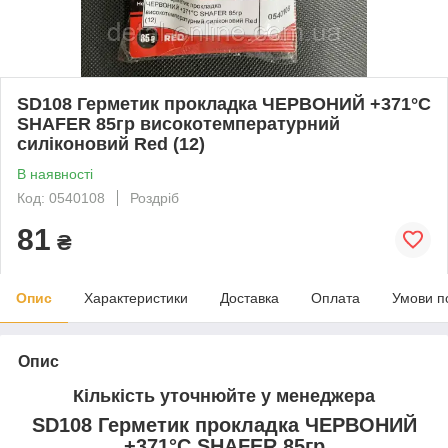
SD108 Герметик прокладка ЧЕРВОНИЙ +371°C
SHAFER 85гр високотемпературний
силіконовий Red (12)
В наявності
Код: 0540108
Роздріб
81
₴
Опис
Характеристики
Доставка
Оплата
Умови п
Опис
Кількість уточнюйте у менеджера
SD108 Герметик прокладка ЧЕРВОНИЙ
+371°C SHAFER 85гр