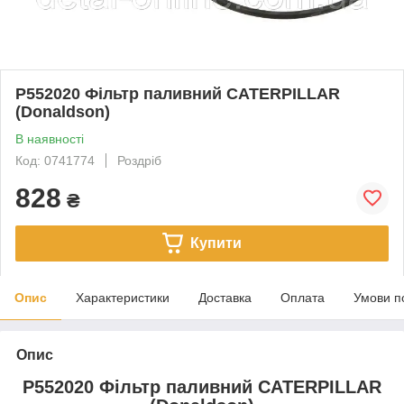
P552020 Фільтр паливний CATERPILLAR
(Donaldson)
В наявності
Код: 0741774
Роздріб
828
₴
Купити
Опис
Характеристики
Доставка
Оплата
Умови п
Опис
P552020 Фільтр паливний CATERPILLAR