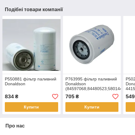
Подібні товари компанії
P550881 фільтр паливний
P763995 фільтр паливний
P502
Donaldson
Donaldson
Dona
(84597068;84480523;5801445628;
4415
CR9080/Steiger500/8010
834
705
549
₴
₴
Купити
Купити
Про нас